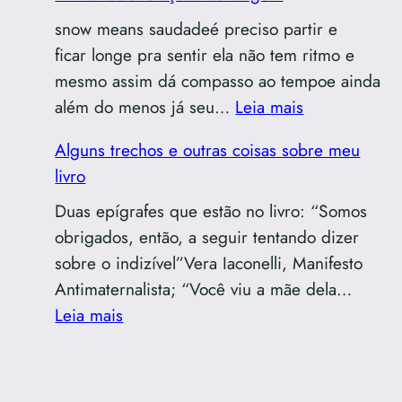
rumo
da
snow means saudadeé preciso partir e
revist
ficar longe pra sentir ela não tem ritmo e
Morm
mesmo assim dá compasso ao tempoe ainda
:
além do menos já seu…
Leia mais
Primeiras
Alguns trechos e outras coisas sobre meu
anotações
livro
de
viagem
Duas epígrafes que estão no livro: “Somos
obrigados, então, a seguir tentando dizer
sobre o indizível”Vera Iaconelli, Manifesto
Antimaternalista; “Você viu a mãe dela…
:
Leia mais
Alguns
trechos
e