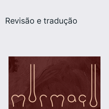
outras
coisas
sobre
Revisão e tradução
meu
livro