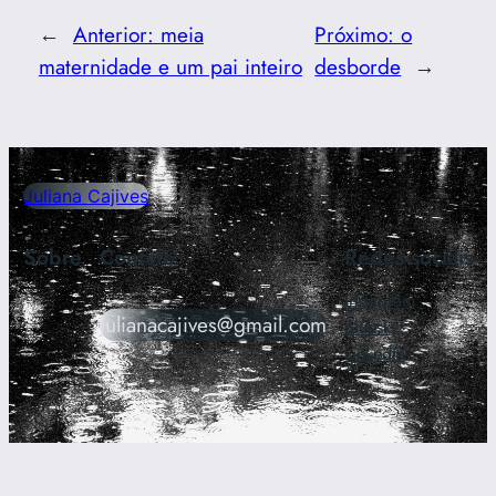
←
Anterior:
meia
Próximo:
o
maternidade e um pai inteiro
desborde
→
Juliana Cajives
Sobre
Contato
Redes sociais
Instagram
julianacajives@gmail.com
Bluesky
LinkedIn