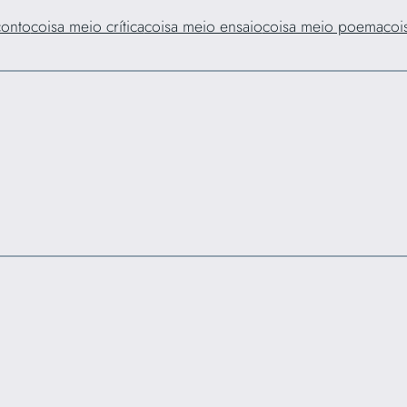
conto
coisa meio crítica
coisa meio ensaio
coisa meio poema
coi